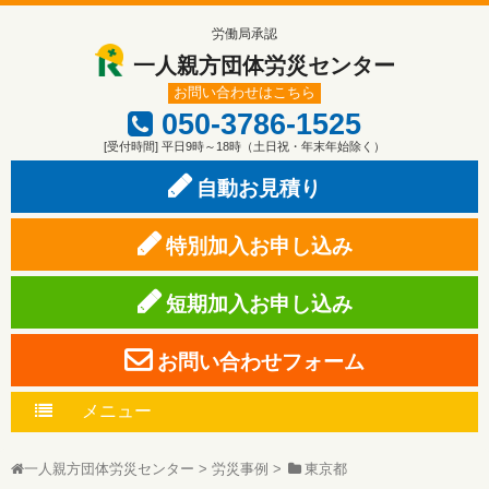
労働局承認
一人親方団体労災センター
お問い合わせはこちら
050-3786-1525
[受付時間] 平日9時～18時（土日祝・年末年始除く）
自動お見積り
特別加入お申し込み
短期加入お申し込み
お問い合わせフォーム
メニュー
一人親方団体労災センター
>
労災事例
>
東京都