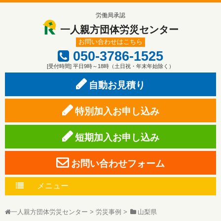
労働局承認
一人親方団体労災センター
お問い合わせはこちら
050-3786-1525
[受付時間] 平日9時～18時（土日祝・年末年始除く）
自動お見積り
特別加入お申し込み
短期加入お申し込み
お問い合わせフォーム
メニュー
一人親方団体労災センター
>
労災事例
>
山梨県