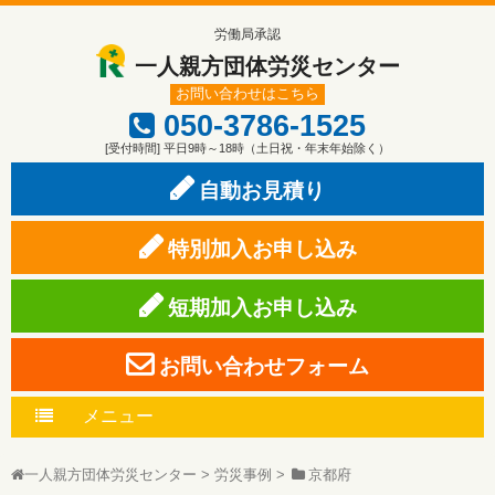
労働局承認
一人親方団体労災センター
お問い合わせはこちら
050-3786-1525
[受付時間] 平日9時～18時（土日祝・年末年始除く）
自動お見積り
特別加入お申し込み
短期加入お申し込み
お問い合わせフォーム
メニュー
一人親方団体労災センター
>
労災事例
>
京都府