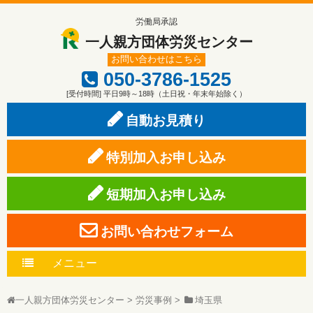
労働局承認
一人親方団体労災センター
お問い合わせはこちら
050-3786-1525
[受付時間] 平日9時～18時（土日祝・年末年始除く）
自動お見積り
特別加入お申し込み
短期加入お申し込み
お問い合わせフォーム
メニュー
一人親方団体労災センター
>
労災事例
>
埼玉県