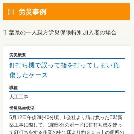
労災事例
千葉県
の一人親方労災保険特別加入者の場合
労災概要
釘打ち機で誤って指を打ってしまい負
傷したケース
職種
大工工事
労災発生状況
5月12日午後2時40分頃、L会社より請け負ったE邸新
築工事に際して、1階部分のボードに釘打ち機を使っ
て釘打ちをする作業の中で床より約３０㎝上の個所の