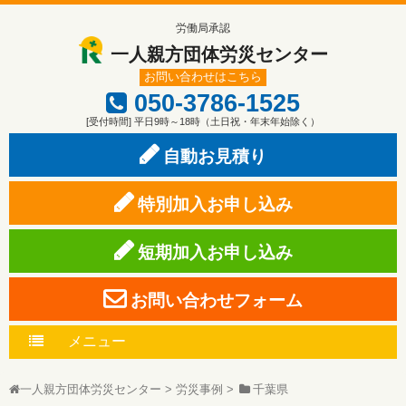
労働局承認
一人親方団体労災センター
お問い合わせはこちら
050-3786-1525
[受付時間] 平日9時～18時（土日祝・年末年始除く）
自動お見積り
特別加入お申し込み
短期加入お申し込み
お問い合わせフォーム
メニュー
一人親方団体労災センター
>
労災事例
>
千葉県