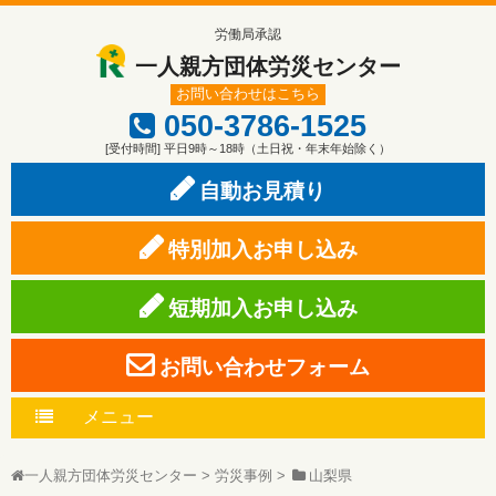
労働局承認
一人親方団体労災センター
お問い合わせはこちら
050-3786-1525
[受付時間] 平日9時～18時（土日祝・年末年始除く）
自動お見積り
特別加入お申し込み
短期加入お申し込み
お問い合わせフォーム
メニュー
一人親方団体労災センター
>
労災事例
>
山梨県