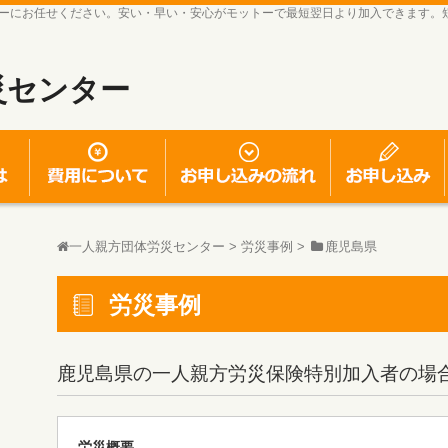
ーにお任せください。安い・早い・安心がモットーで最短翌日より加入できます。
災センター
一人親方労災保険とは
一人親方労災保険の費用について
お申し込みの流れ
一人親方団体労災センター
>
労災事例
>
鹿児島県
労災事例
鹿児島県
の一人親方労災保険特別加入者の場
労災概要