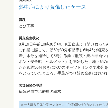
熱中症により負傷したケース
職種
とび工事
労災発生状況
8月19日午前10時30分頃、K工務店より請け負っ
む作業に際して、朝6時30分頃起床し6時45分頃家
着。水分を補給して8時に作業（服装：綿の半袖シ
ボン・安全靴・ヘルメット）を開始した。地上約7
たため約30分おきに水やスポーツドリンクで水分を
をとっていたところ、手足がつり始め全身にけいれ
労災保険の申請
病院経由で治療費の請求
※一人親方団体労災センターにて労災保険特別加入してから 2