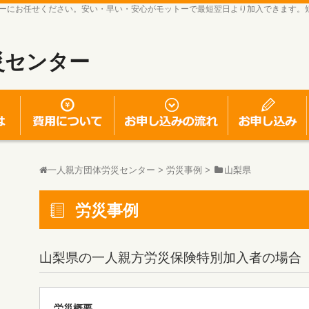
ーにお任せください。安い・早い・安心がモットーで最短翌日より加入できます。
災センター
一人親方労災保険とは
一人親方労災保険の費用について
お申し込みの流れ
一人親方団体労災センター
>
労災事例
>
山梨県
労災事例
山梨県
の一人親方労災保険特別加入者の場合
労災概要