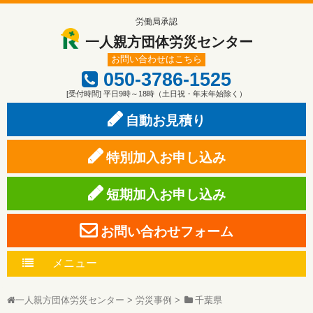
労働局承認
一人親方団体労災センター
お問い合わせはこちら
050-3786-1525
[受付時間] 平日9時～18時（土日祝・年末年始除く）
自動お見積り
特別加入お申し込み
短期加入お申し込み
お問い合わせフォーム
メニュー
一人親方団体労災センター
>
労災事例
>
千葉県