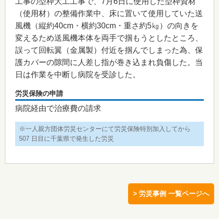
工事の型枠大工工事で、7月6日に使用した型枠資材
（使用材）の整備作業中、床に置いて使用していた送
風機（縦約40cm・横約30cm・重さ約5㎏）の向きを
変えるため送風機本体を両手で掴もうとしたところ、
誤って回転翼（金属製）付近を掴んでしまった為、保
護カバーの隙間に人差し指が巻き込まれ負傷した。当
日は作業を中断し病院を受診した。
労災保険の申請
病院経由で治療費の請求
※一人親方団体労災センターにて労災保険特別加入してから
507 日目に千葉県で発生した労災
> 労災事例 一覧ページへ