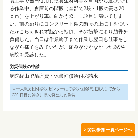
装工事で当日使用した養生材料等を車両から運び入れ
る作業中、倉庫前の階段（全部で2段・1段の高さ20
ｃｍ）を上がり車に向かう際、１段目に躓いてしま
い、前のめりにコンクリート製の階段の上に手をつい
たがこらえきれず脇から転倒。その衝撃により肋骨を
負傷した。当日は作業終了まで作業し翌日も仕事をし
ながら様子をみていたが、痛みがひかなかった為9/4
病院を受診した。
労災保険の申請
病院経由で治療費・休業補償給付の請求
※一人親方団体労災センターにて労災保険特別加入してから
226 日目に神奈川県で発生した労災
> 労災事例 一覧ページへ