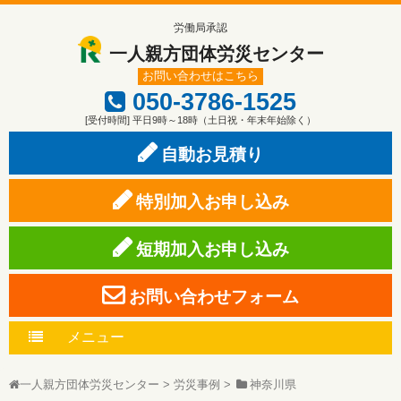
労働局承認
一人親方団体労災センター
お問い合わせはこちら
050-3786-1525
[受付時間] 平日9時～18時（土日祝・年末年始除く）
自動お見積り
特別加入お申し込み
短期加入お申し込み
お問い合わせフォーム
メニュー
一人親方団体労災センター
>
労災事例
>
神奈川県