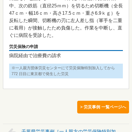
中、次の鉄筋（直径25ｍｍ）を切るため切断機（全長
47ｃｍ・幅16ｃｍ・高さ17.5ｃｍ・重さ6.9ｋｇ）を
反転した瞬間、切断機の刃に左人差し指（軍手を二重
に着用）が接触したため負傷した。作業を中断し、直
ぐに病院を受診した。
労災保険の申請
病院経由で治療費の請求
※一人親方団体労災センターにて労災保険特別加入してから
772 日目に東京都で発生した労災
> 労災事例 一覧ページへ
千葉県