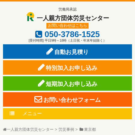
労働局承認
一人親方団体労災センター
お問い合わせはこちら
050-3786-1525
[受付時間] 平日9時～18時（土日祝・年末年始除く）
自動お見積り
特別加入お申し込み
短期加入お申し込み
お問い合わせフォーム
メニュー
一人親方団体労災センター
>
労災事例
>
東京都