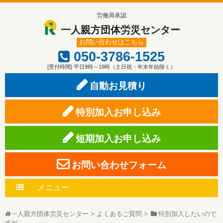
労働局承認
一人親方団体労災センター
お問い合わせはこちら
050-3786-1525
[受付時間] 平日9時～18時（土日祝・年末年始除く）
自動お見積り
特別加入お申し込み
短期加入お申し込み
お問い合わせフォーム
メニュー
一人親方団体労災センター
>
よくあるご質問
>
特別加入したいので
すが…