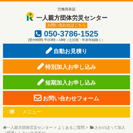
労働局承認
一人親方団体労災センター
お問い合わせはこちら
050-3786-1525
[受付時間] 平日9時～18時（土日祝・年末年始除く）
自動お見積り
特別加入お申し込み
短期加入お申し込み
お問い合わせフォーム
メニュー
一人親方団体労災センター
>
よくあるご質問
>
さかのぼって加入
（脱退）したいのですが…