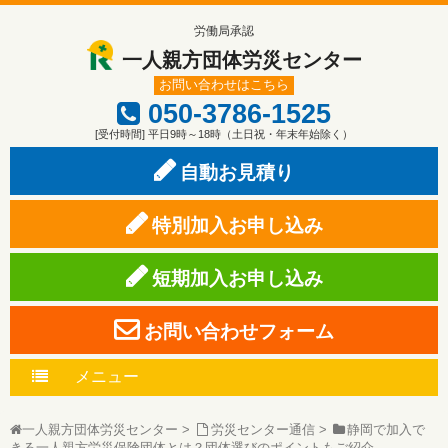
労働局承認
一人親方団体労災センター
お問い合わせはこちら
050-3786-1525
[受付時間] 平日9時～18時（土日祝・年末年始除く）
自動お見積り
特別加入お申し込み
短期加入お申し込み
お問い合わせフォーム
メニュー
一人親方団体労災センター
>
労災センター通信
>
静岡で加入で
きる一人親方労災保険団体とは？団体選びのポイントもご紹介