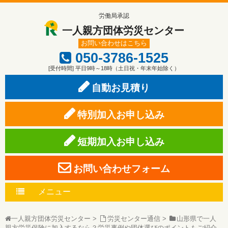
労働局承認
一人親方団体労災センター
お問い合わせはこちら
050-3786-1525
[受付時間] 平日9時～18時（土日祝・年末年始除く）
自動お見積り
特別加入お申し込み
短期加入お申し込み
お問い合わせフォーム
メニュー
一人親方団体労災センター
>
労災センター通信
>
山形県で一人
親方労災保険に加入するなら？労災事例や団体選びのポイントもご紹介