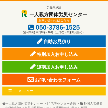
労働局承認
一人親方団体労災センター
お問い合わせはこちら
050-3786-1525
[受付時間] 平日9時～18時（土日祝・年末年始除く）
自動お見積り
特別加入お申し込み
短期加入お申し込み
お問い合わせフォーム
メニュー
一人親方団体労災センター
>
労災センター通信
>
外国人労働者
の労働時間は？在留資格別のルールと雇用時の注意点を解説