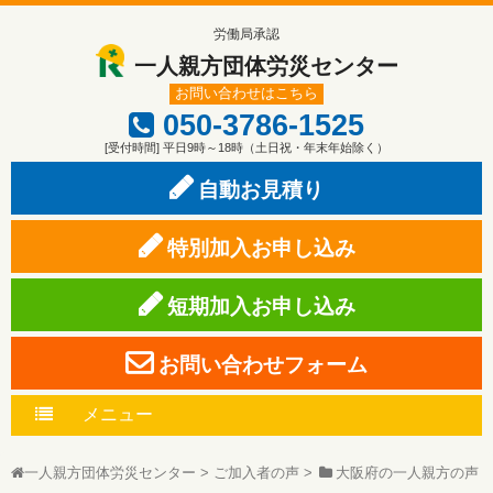
労働局承認
一人親方団体労災センター
お問い合わせはこちら
050-3786-1525
[受付時間] 平日9時～18時（土日祝・年末年始除く）
自動お見積り
特別加入お申し込み
短期加入お申し込み
お問い合わせフォーム
メニュー
一人親方団体労災センター
>
ご加入者の声
>
大阪府の一人親方の声