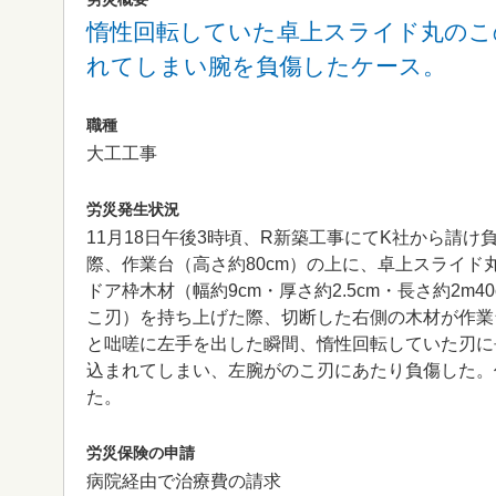
惰性回転していた卓上スライド丸のこ
れてしまい腕を負傷したケース。
職種
大工工事
労災発生状況
11月18日午後3時頃、R新築工事にてK社から請
際、作業台（高さ約80cm）の上に、卓上スライド丸
ドア枠木材（幅約9cm・厚さ約2.5cm・長さ約2m
こ刃）を持ち上げた際、切断した右側の木材が作業
と咄嗟に左手を出した瞬間、惰性回転していた刃に
込まれてしまい、左腕がのこ刃にあたり負傷した。
た。
労災保険の申請
病院経由で治療費の請求