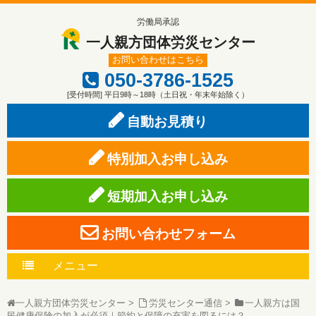
労働局承認
一人親方団体労災センター
お問い合わせはこちら
050-3786-1525
[受付時間] 平日9時～18時（土日祝・年末年始除く）
自動お見積り
特別加入お申し込み
短期加入お申し込み
お問い合わせフォーム
メニュー
一人親方団体労災センター
>
労災センター通信
>
一人親方は国
民健康保険の加入が必須｜節約と保障の充実を図るには？