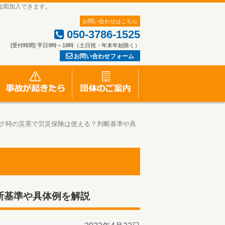
短期加入できます。
お問い合わせはこちら
050-3786-1525
[受付時間] 平日9時～18時（土日祝・年末年始除く）
お問い合わせフォーム
一人親方労災保険特別加入のお申し込み
労災事故が起きたら
団体のご案内
ク時の災害で労災保険は使える？判断基準や具
」
断基準や具体例を解説