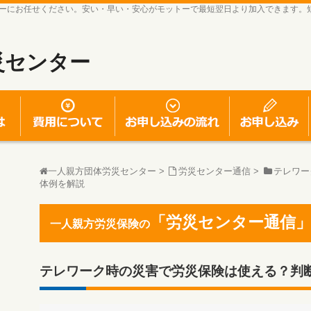
ーにお任せください。安い・早い・安心がモットーで最短翌日より加入できます。
災センター
一人親方労災保険とは
一人親方労災保険の費用について
お申し込みの流れ
一人親方団体労災センター
>
労災センター通信
>
テレワー
体例を解説
「労災センター通信
一人親方労災保険の
テレワーク時の災害で労災保険は使える？判