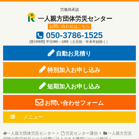
労働局承認
一人親方団体労災センター
お問い合わせはこちら
050-3786-1525
[受付時間] 平日9時～18時（土日祝・年末年始除く）
自動お見積り
特別加入お申し込み
短期加入お申し込み
お問い合わせフォーム
メニュー
一人親方団体労災センター
>
労災センター通信
>
一人親方労災
保険の勘定科目とは？経費に計上できる費用について解説！