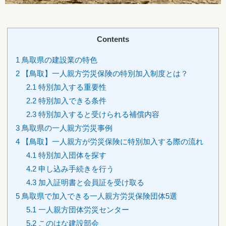
Contents
1
鳥取県の建設業の特色
2
【鳥取】一人親方労災保険の特別加入制度とは？
2.1
特別加入する重要性
2.2
特別加入できる条件
2.3
特別加入すると受けられる補償内容
3
鳥取県の一人親方労災事例
4
【鳥取】一人親方が労災保険に特別加入する際の流れ
4.1
特別加入団体を探す
4.2
申し込み手続きを行う
4.3
加入証明書と会員証を受け取る
5
鳥取県で加入できる一人親方労災保険団体5選
5.1
一人親方団体労災センター
5.2
このはな建設部会