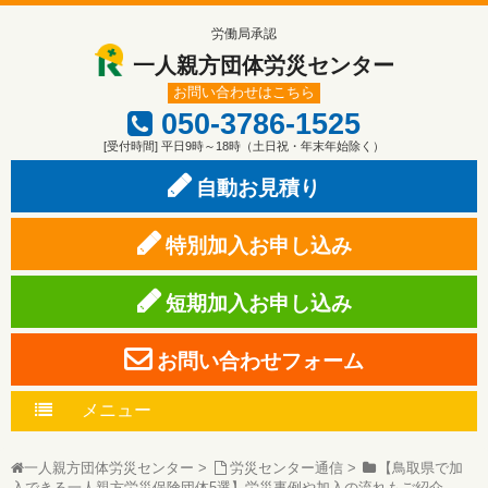
労働局承認
一人親方団体労災センター
お問い合わせはこちら
050-3786-1525
[受付時間] 平日9時～18時（土日祝・年末年始除く）
自動お見積り
特別加入お申し込み
短期加入お申し込み
お問い合わせフォーム
メニュー
一人親方団体労災センター
>
労災センター通信
>
【鳥取県で加
入できる一人親方労災保険団体5選】労災事例や加入の流れもご紹介